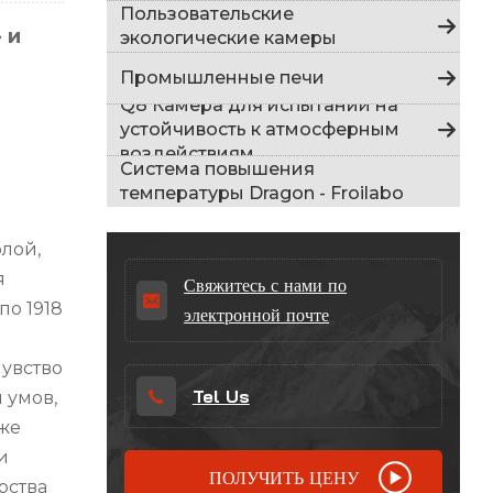
Indonesia
Пользовательские
 и
экологические камеры
हिन्दी
Промышленные печи
Q8 Камера для испытаний на
ภาษาไทย
устойчивость к атмосферным
воздействиям
日本語
Система повышения
температуры Dragon - Froilabo
Tiếng Việt
лой,
中文
я
Свяжитесь с нами по
по 1918
электронной почте
увство
Tel Us
 умов,
кже
и
ПОЛУЧИТЬ ЦЕНУ
рства