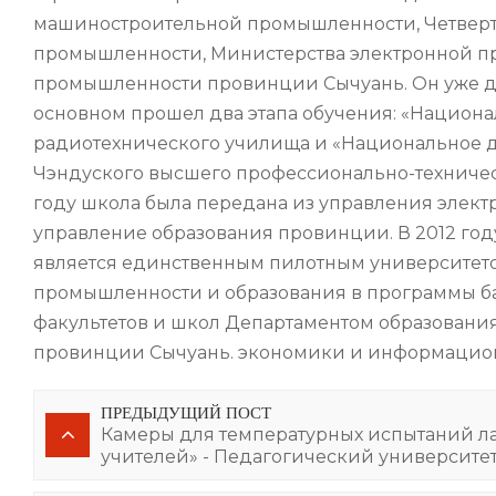
машиностроительной промышленности, Четверт
промышленности, Министерства электронной п
промышленности провинции Сычуань. Он уже да
основном прошел два этапа обучения: «Национ
радиотехнического училища и «Национальное
Чэндуского высшего профессионально-техничес
году школа была передана из управления эле
управление образования провинции. В 2012 год
является единственным пилотным университето
промышленности и образования в программы ба
факультетов и школ Департаментом образовани
провинции Сычуань. экономики и информацион
ПРЕДЫДУЩИЙ ПОСТ
Камеры для температурных испытаний ла
учителей» - Педагогический университе