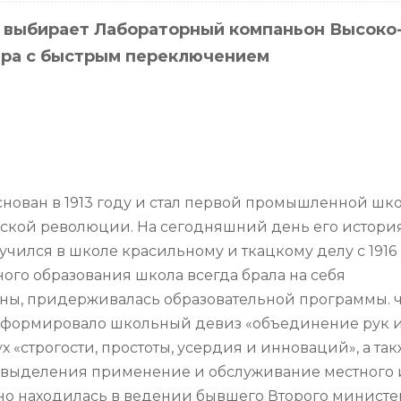
т выбирает
Лабораторный компаньон
Высоко-
ера с быстрым переключением
нован в 1913 году и стал первой промышленной шко
ской революции. На сегодняшний день его истори
учился в школе красильному и ткацкому делу с 1916 
ного образования школа всегда брала на себя
аны, придерживалась образовательной программы. ч
сформировало школьный девиз «объединение рук и
 «строгости, простоты, усердия и инноваций», а та
 выделения применение и обслуживание местного 
но находилась в ведении бывшего Второго министе