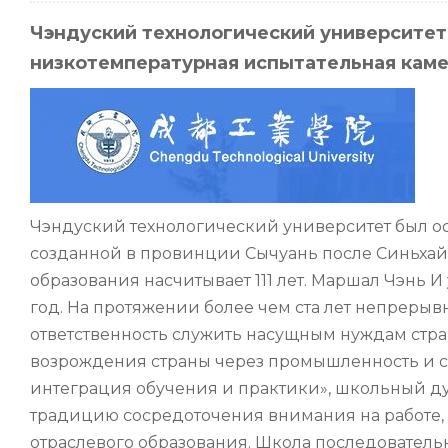
Чэндуский технологический университе
низкотемпературная испытательная кам
Чэндуский технологический университет был ос
созданной в провинции Сычуань после Синьхай
образования насчитывает 111 лет. Маршал Чэнь И 
год. На протяжении более чем ста лет непрерыв
ответственность служить насущным нуждам стр
возрождения страны через промышленность и 
интеграция обучения и практики», школьный дух
традицию сосредоточения внимания на работе,
отраслевого образования. Школа последователь