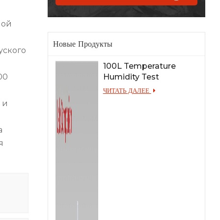
ной
Новые Продукты
уского
100L Temperature
Humidity Test
00
Chamber for Lab
ЧИТАТЬ ДАЛЕЕ
Testing
 и
а
я