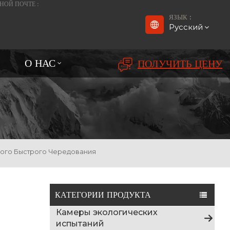
НОЙ ПОЧТЕ :
ЯЗЫК :
Русский
О НАС
ПОЛУЧИТЬ ЦЕНУ
English
Français
Deutsch
русский
ного Быстрого Чередования
Español
بالعربية
КАТЕГОРИИ ПРОДУКТА
Камеры экологических
Português
испытаний