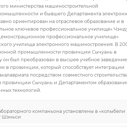
ого министерства машиностроительной
ромышленности и бывшего Департамента электрон
вно ориентирован на отраслевое образование и в
альное ключевое профессиональное училище» Чэнд
 демонстрационное профессиональное училище»
кого училища электронного машиностроения. В 20
ктронной промышленности провинции Сычуань в
у он был преобразован в высшее учебное заведение
м в провинции, который способствует интеграции
калавриата посредством совместного строительств
я провинции Сычуань и Департаментом образовани
ных технологий.
бораторного компаньона установлены в «колыбели
т Шэньси