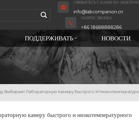
СВЯЖИТЕСЬ С НАМИ ПО ЭЛЕКТРОН
info@labcompanion.cn
ЗАПРОС ЗВОНКА :
+86 18688888286
ПОДДЕРЖИВАТЬ
НОВОСТИ
ду Выбирает Лабораторную Камеру Быстрого И Низкотемператур
ораторную камеру быстрого и низкотемпературного