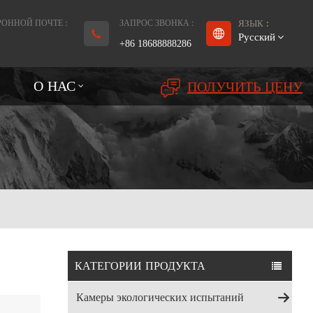
РОННОЙ ПОЧТЕ :
ЗАПРОС ЗВОНКА :
ЯЗЫК :
Русский
+86 18688888286
О НАС
ПОЛУЧИТЬ ЦЕНУ
English
Français
Deutsch
русский
Español
بالعربية
КАТЕГОРИИ ПРОДУКТА
Português
Камеры экологических испытаний