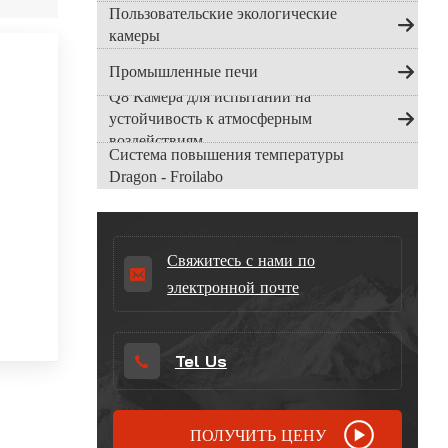
Indonesia
Пользовательские экологические
камеры
हिन्दी
Промышленные печи
Q8 Камера для испытаний на
ภาษาไทย
устойчивость к атмосферным
воздействиям
日本語
Система повышения температуры
Dragon - Froilabo
Tiếng Việt
中文
Свяжитесь с нами по
электронной почте
Tel Us
ПОЛУЧИТЬ ЦЕНУ