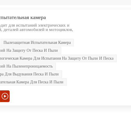
пытательная камера
дит для испытаний электрических и
, деталей автомобилей и мотоциклов,
дотвращения попадания песчаной пыли в
ки в среде песка и пыли. Для тестирования
Пылезащитная Испытательная Камера
ротехнических изделий, автомобилей,
 уплотнений в песочной среде при
ний На Защиту От Песка И Пыли
ении и транспортировке.
логическая Камера Для Испытания На Защиту От Пыли И Песка
ний На Пыленепроницаемость
ера Для Выдувания Песка И Пыли
ательная Камера Для Песка И Пыли