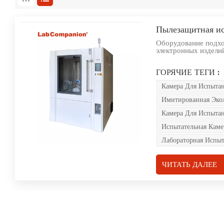
Пылезащитная ис
Оборудование подхо
электронных изделий
уплотнений для пре
уплотнения и оболоч
ГОРЯЧИЕ ТЕГИ :
электронных и элект
деталей мотоциклов,
Камера Для Испыта
использовании, хран
Имитированная Эко
Камера Для Испыта
Испытательная Кам
Лабораторная Испыт
ЧИТАТЬ ДАЛЕЕ