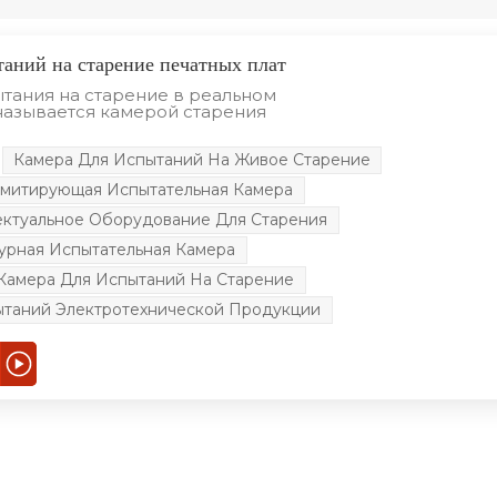
таний на старение печатных плат
тания на старение в реальном
называется камерой старения
 Камера для испытаний на старение в
и отличается от основного
Камера Для Испытаний На Живое Старение
н не только берет на себя
ь за моделирование высокой
Имитирующая Испытательная Камера
 также учитывает состояние питания
м сигнала. Это мощный инструмент
ктуальное Оборудование Для Старения
. Используется в большом
мышленности автозапчастей или
урная Испытательная Камера
 производства электрических
уфабрикатов, авиации, производства
Камера Для Испытаний На Старение
 техники или полуфабрикатов,
ытаний Электротехнической Продукции
акокрасочных деталей или
 химических деталей или
. промышленность готовой
чно-исследовательские лаборатории
ы и другие области.