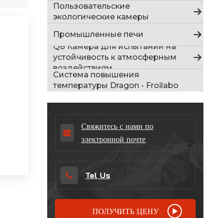
Indonesia
Пользовательские
экологические камеры
हिन्दी
Промышленные печи
Q8 Камера для испытаний на
ภาษาไทย
устойчивость к атмосферным
воздействиям
日本語
Система повышения
температуры Dragon - Froilabo
Tiếng Việt
中文
Свяжитесь с нами по
электронной почте
Tel Us
ПОЛУЧИТЬ ЦЕНУ