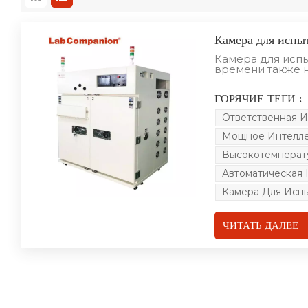
Камера для испы
Камера для испы
времени также 
печатной платы.
реальном времен
ГОРЯЧИЕ ТЕГИ :
оборудования. О
ответственност
Ответственная 
температуры, но
нагрузки и прие
Мощное Интелле
умного старения
количестве про
Высокотемперат
полуфабрикатов,
деталей или пол
Автоматическая 
деталей бытовой
Камера Для Исп
производства л
полуфабрикатов,
полуфабрикатов
продукции, нау
ЧИТАТЬ ДАЛЕЕ
или университет