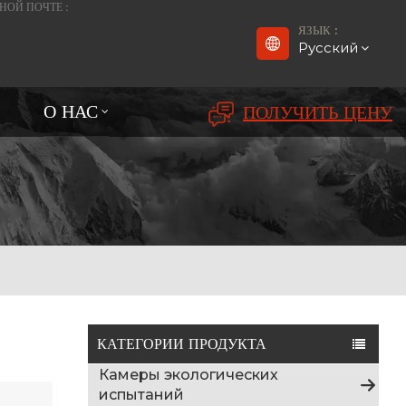
НОЙ ПОЧТЕ :
ЯЗЫК :
Русский
О НАС
ПОЛУЧИТЬ ЦЕНУ
English
Français
Deutsch
русский
Español
بالعربية
КАТЕГОРИИ ПРОДУКТА
Камеры экологических
Português
испытаний