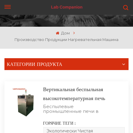
ПОЛУЧИТЬ ЦЕНУ
Дом
Производство Продукции Нагревательная Машина
КАТЕГОРИИ ПРОДУКТА
Вертикальная беспыльная
высокотемпературная печь
Беспылевые
промышленные печи в
основном
предназначены для ТП,
ГОРЯЧИЕ ТЕГИ :
ЖК-дисплеев и других
отраслей
Экологически Чистая