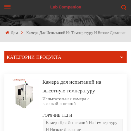
ПОЛУЧИТЬ ЦЕНУ
Дом
Камера Для Испытаний На Температуру И Низкое Давление
КАТЕГОРИИ ПРОДУКТА
Камера для испытаний на
высотную температуру
Испытательная камера с
высокой и низкой
температурой и низким
давлением в основном
ГОРЯЧИЕ ТЕГИ :
используется в авиации,
аэрокосмической отрасли,
Камера Для Испытаний На Температуру
электронике, национальной
И Низкое Давление