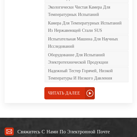
обороне, научных
исследованиях и других
Экологически Чистая Камера Для
промышленных отделах для
Температурных Испытаний
определения продуктов
электроэлектронной техники
Камера Для Температурных Испытаний
(включая компоненты,
материалы и инструменты).
Из Нержавеющей Стали SUS
При однократном или
Испытательная Машина Для Научных
одновременном воздействии
высокой и низкой
Исследований
температуры и низкого
давления можно провести
Оборудование Для Испытаний
испытание на надежность
Электротехнической Продукции
хранения и
транспортировки, а также
Надежный Тестер Горячей, Низкой
одновременно проверить
Температуры И Низкого Давления
электрические параметры
образца.
ЧИТАТЬ ДАЛЕЕ
Свяжитесь С Нами По Электронной Почте