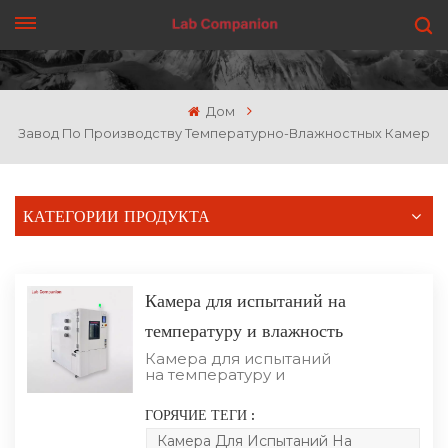
ПОЛУЧИТЬ ЦЕНУ
Дом
Завод По Производству Температурно-Влажностных Камер
КАТЕГОРИИ ПРОДУКТА
Камера для испытаний на
температуру и влажность
Камера для испытаний
на температуру и
влажность — это
своего рода
ГОРЯЧИЕ ТЕГИ :
испытательное
оборудование,
Камера Для Испытаний На