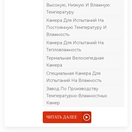
используемое для
Высокую, Низкую И Влажную
моделирования
условий высокой
Температуру
температуры, низкой
Камера Для Испытаний На
температуры,
температуры и
Постоянную Температуру И
влажности, в основном
Влажность
используемое для
оценки
Камера Для Испытаний На
производительности и
надежности продуктов
Тепловлажность
в экстремальных
Термальная Велосипедная
условиях.
Оборудование широко
Камера
используется в
электронике,
Специальная Камера Для
электротехнике,
Испытаний На Влажность
автомобилестроении,
бытовой технике,
Завод По Производству
химической и других
Температурно-Влажностных
отраслях
промышленности,
Камер
чтобы помочь
предприятиям или
лабораториям понять
ЧИТАТЬ ДАЛЕЕ
работу продуктов в
различных средах и
соответствующим