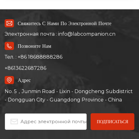
образом улучшить их.
Свяжитесь С Нами По Электронной Почте
Электронная почта : info@labcompanion.cn
Позвоните Нам
Тел. : +86 18688888286
+8613622687286
Адрес
No. 5，Junmin Road - Lixin - Dongcheng Subdistrict
- Dongguan City - Guangdong Province - China