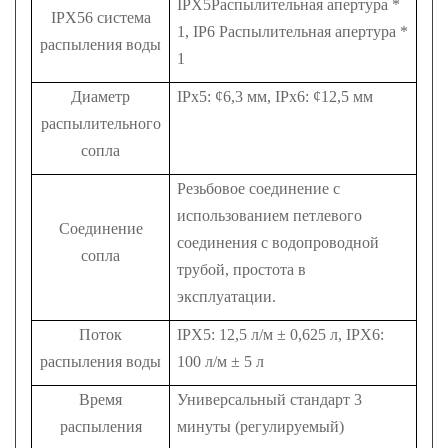
IPX5Распылительная апертура *
IPX56 система
1, IP6 Распылительная апертура *
распыления воды
1
Диаметр
IPx5: ¢6,3 мм, IPx6: ¢12,5 мм
распылительного
сопла
Резьбовое соединение с
использованием петлевого
Соединение
соединения с водопроводной
сопла
трубой, простота в
эксплуатации.
Поток
IPX5: 12,5 л/м ± 0,625 л, IPX6:
распыления воды
100 л/м ± 5 л
Время
Универсальный стандарт 3
распыления
минуты (регулируемый)