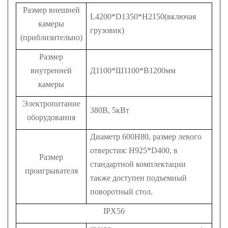
Размер внешней
L4200*D1350*H2150(включая
камеры
грузовик)
(приблизительно)
Размер
внутренней
Д1100*Ш1100*В1200мм
камеры
Электропитание
380В, 5кВт
оборудования
Диаметр 600H80, размер левого
отверстия: H925*D400, в
Размер
стандартной комплектации
проигрывателя
также доступен подъемный
поворотный стол.
IPX56