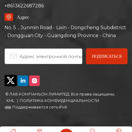
protection. It has a
protection. It has a
+8613622687286
precise temperature
precise temperature
range of ambient +15℃
range of ambient +10℃
Адрес
to 200℃ with a non-
to 200℃; its left-right
linear empty load
air convection system
No. 5，Junmin Road - Lixin - Dongcheng Subdistrict
heating rate of
ensures uniform air
- Dongguan City - Guangdong Province - China
approximately
and heat distribution,
5℃/minute; its left-right
ideal for aging, drying,
air convection system
curing, bonding,
ensures uniform air
defoaming and other
and heat distribution,
industrial processes.
ideal for aging, drying,
curing, bonding,
defoaming and other
industrial processes.
© ЛАБ КОМПАНЬОН ЛИМИТЕД. Все права защищены .
XML
|
ПОЛИТИКА КОНФИДЕНЦИАЛЬНОСТИ
Поддерживается сеть IPv6