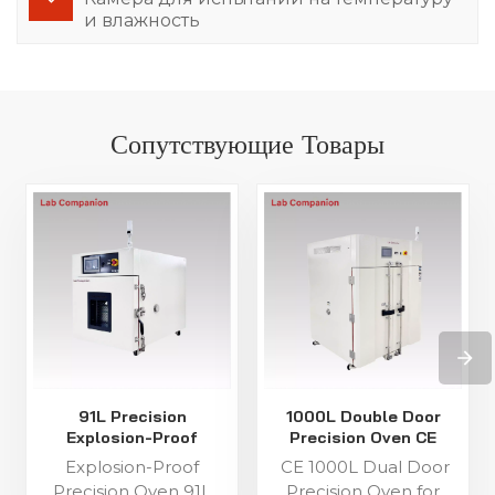
и влажность
Сопутствующие Товары
91L Precision
1000L Double Door
Explosion-Proof
Precision Oven CE
Industrial Oven
Certified for Lab
Explosion-Proof
CE 1000L Dual Door
Precision Oven 91L
Precision Oven for