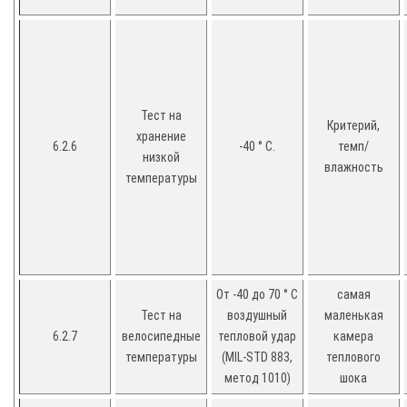
Тест на
Критерий,
хранение
6.2.6
-40 ° C.
темп/
низкой
влажность
температуры
От -40 до 70 ° C
самая
Тест на
воздушный
маленькая
6.2.7
велосипедные
тепловой удар
камера
температуры
(MIL-STD 883,
теплового
метод 1010)
шока