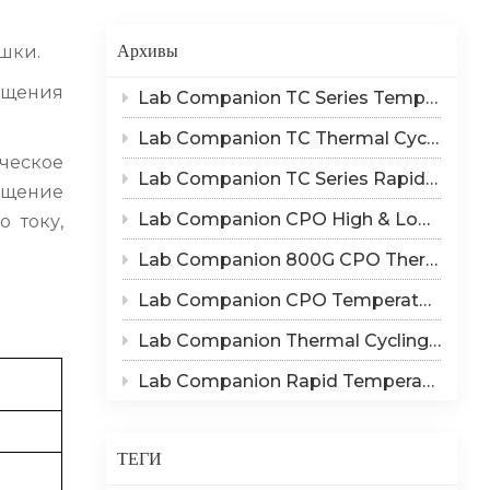
Indonesia
Архивы
шки.
हिन्दी
ащения
Lab Companion TC Series Temperature Cycling vs TS Series Thermal Shock Test Chamber – Application & Selection Guide
ภาษาไทย
Lab Companion TC Thermal Cycle vs TS Thermal Shock Test: Mechanisms of Thermo-Mechanical Failure and Equipment Parameter Correlation
日本語
ическое
Lab Companion TC Series Rapid Temperature Change Chamber: 1℃/min~25℃/min | The Truth of CPO Thermal Cycling Rate
ащение
Tiếng Việt
Lab Companion CPO High & Low Temperature Aging Chamber – Ultimate Solution for Silicon Photonics Long-Term Reliability Validation
 току,
中文
Lab Companion 800G CPO Thermal Cycling Test Equipment — Reliable Solution for High-Speed Optical Device Qualification
Lab Companion CPO Temperature & Humidity Test Chambers: Reliable Environmental Testing Solutions for Co-packaged Optics Reliability Validation
Lab Companion Thermal Cycling Chamber for Optical Module Performance Testing
Lab Companion Rapid Temperature Change Test Chamber: Core Testing Equipment for 800G CPO Thermal Cycling Validation
ТЕГИ