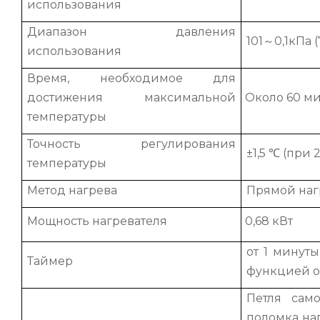
использования
Диапазон давления
101～0,1кПа 
использования
Время, необходимое для
достижения максимальной
Около 60 м
температуры
Точность регулирования
±1,5 ℃ (при 
температуры
Метод нагрева
Прямой наг
Мощность нагревателя
0,68 кВт
от 1 минуты
Таймер
функцией 
Петля сам
поломка на