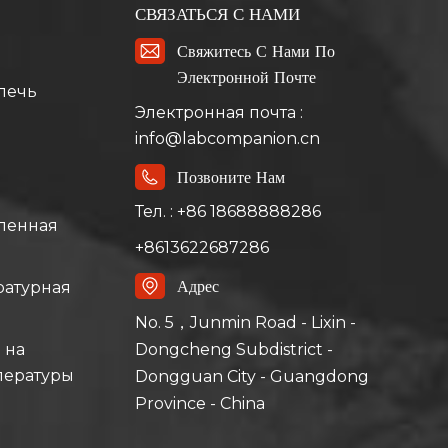
СВЯЗАТЬСЯ С НАМИ
Свяжитесь С Нами По
Электронной Почте
печь
Электронная почта :
info@labcompanion.cn
Позвоните Нам
Тел. : +86 18688888286
ленная
+8613622687286
Адрес
ратурная
No. 5，Junmin Road - Lixin -
Dongcheng Subdistrict -
 на
пературы
Dongguan City - Guangdong
Province - China