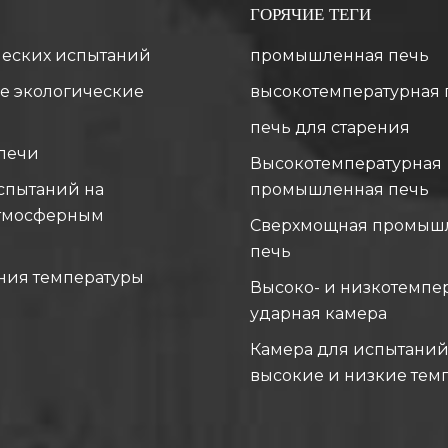
ГОРЯЧИЕ ТЕГИ
ческих испытаний
промышленная печь
е экологические
высокотемпературная 
печь для старения
печи
Высокотемпературная
спытаний на
промышленная печь
атмосферным
Сверхмощная промыш
печь
ния температуры
Высоко- и низкотемпе
ударная камера
Камера для испытаний
высокие и низкие тем