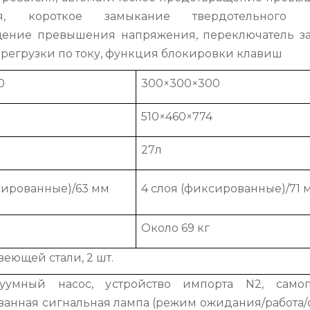
ия, короткое замыкание твердотельного р
щение превышения напряжения, переключатель з
ерегрузки по току, функция блокировки клавиш
0
300×300×300
2
510×460×774
27л
сированные)/63 мм
4 слоя (фиксированные)/71 
Около 69 кг
еющей стали, 2 шт.
куумный насос, устройство импорта N2, самоп
анная сигнальная лампа (режим ожидания/работа/о