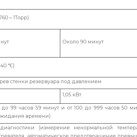
(760～1Торр)
инут
Около 90 минут
240 ℃)
рев стенки резервуара под давлением
1,05 кВт
 до 99 часов 59 минут и от 100 до 999 часов 50 ми
ожидания времени)
одиагностики (измерение ненормальной темпера
гревателя, автоматическое предотвращение превы