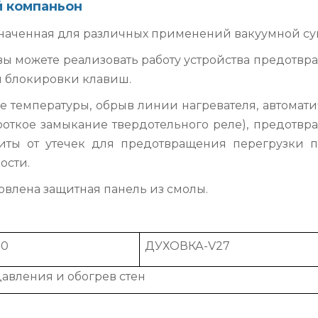
 компаньон
наченная для различных применений вакуумной су
ы можете реализовать работу устройства предотвр
и блокировки клавиш.
е температуры, обрыв линии нагревателя, автомат
ткое замыкание твердотельного реле), предотвр
ты от утечек для предотвращения перегрузки по
ости.
новлена защитная панель из смолы.
10
ДУХОВКА-V27
авления и обогрев стен