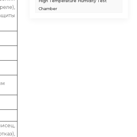
High Temperature Humidity Test
еле),
Chamber
ащиты
мм
исец,
тказ),