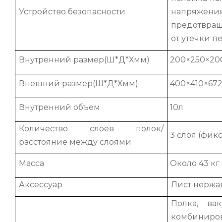
Устройство безопасности
напряжен
предотвра
от утечки п
Внутренний размер(Ш*Д*Хмм)
200×250×20
Внешний размер(Ш*Д*Хмм)
400×410×67
Внутренний объем
10л
Количество слоев полок/
3 слоя (фик
расстояние между слоями
Масса
Около 43 кг
Аксессуар
Лист нержав
Полка, ва
комбиниров