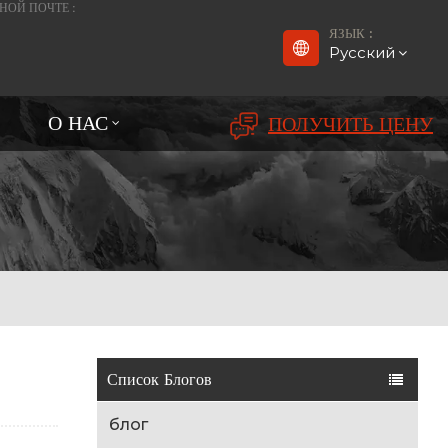
НОЙ ПОЧТЕ :
ЯЗЫК :
Русский
О НАС
ПОЛУЧИТЬ ЦЕНУ
English
Français
Deutsch
русский
Español
بالعربية
Список Блогов
Português
блог