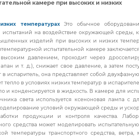
ательной камере при высоких и низких
изких температурах
Это обычное оборудован
 испытаний на воздействие окружающей среды, к
ышленных изделий при высоких и низких темпера
температурной испытательной камере заключается 
д высоким давлением, проходит через дроссели
ан и т. д.), снижает свое давление, а затем пост
т в испаритель, она представляет собой двухфазну
ет тепло в условиях низких температур в испарителе
пло и конденсируется в жидкость. В камере для ис
очника света используется ксеноновая лампа с д
е моделирование условий окружающей среды и уско
аботки продукции и контроля качества. Лабор
ого средства может моделировать испытательную
ой температуры транспортного средства, ветра, м