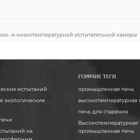
ко- и низкотемпературной испытательной камеры
ГОРЯЧИЕ ТЕГИ
ческих испытаний
промышленная печь
е экологические
высокотемпературная 
печь для старения
печи
Высокотемпературная
спытаний на
промышленная печь
атмосферным