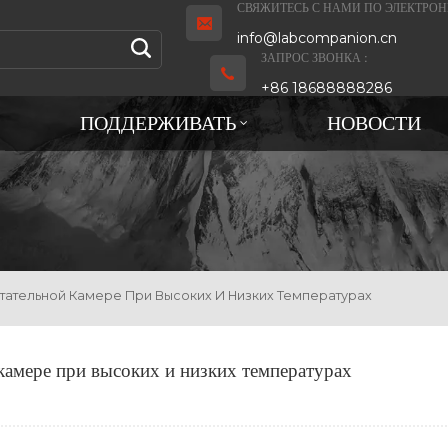
СВЯЖИТЕСЬ С НАМИ ПО ЭЛЕКТРОН
info@labcompanion.cn
ЗАПРОС ЗВОНКА :
+86 18688888286
ПОДДЕРЖИВАТЬ
НОВОСТИ
ательной Камере При Высоких И Низких Температурах
камере при высоких и низких температурах