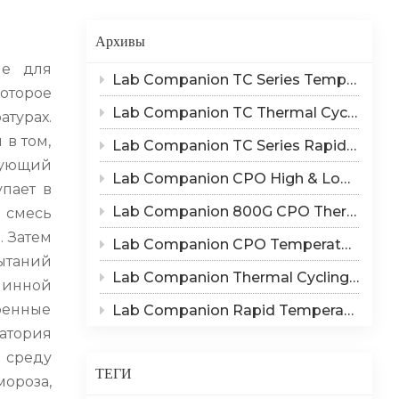
Indonesia
Архивы
हिन्दी
ие для
Lab Companion TC Series Temperature Cycling vs TS Series Thermal Shock Test Chamber – Application & Selection Guide
ภาษาไทย
оторое
Lab Companion TC Thermal Cycle vs TS Thermal Shock Test: Mechanisms of Thermo-Mechanical Failure and Equipment Parameter Correlation
турах.
日本語
в том,
Lab Companion TC Series Rapid Temperature Change Chamber: 1℃/min~25℃/min | The Truth of CPO Thermal Cycling Rate
рующий
Tiếng Việt
Lab Companion CPO High & Low Temperature Aging Chamber – Ultimate Solution for Silicon Photonics Long-Term Reliability Validation
упает в
中文
Lab Companion 800G CPO Thermal Cycling Test Equipment — Reliable Solution for High-Speed Optical Device Qualification
ю смесь
. Затем
Lab Companion CPO Temperature & Humidity Test Chambers: Reliable Environmental Testing Solutions for Co-packaged Optics Reliability Validation
пытаний
Lab Companion Thermal Cycling Chamber for Optical Module Performance Testing
линной
ренные
Lab Companion Rapid Temperature Change Test Chamber: Core Testing Equipment for 800G CPO Thermal Cycling Validation
атория
 среду
ТЕГИ
ороза,