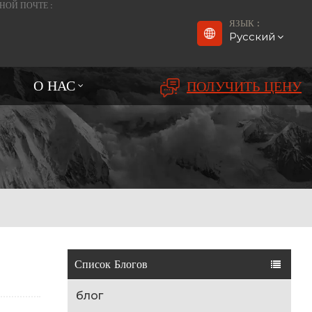
НОЙ ПОЧТЕ :
ЯЗЫК :
Русский
О НАС
ПОЛУЧИТЬ ЦЕНУ
English
Français
Deutsch
русский
Español
بالعربية
Список Блогов
Português
блог