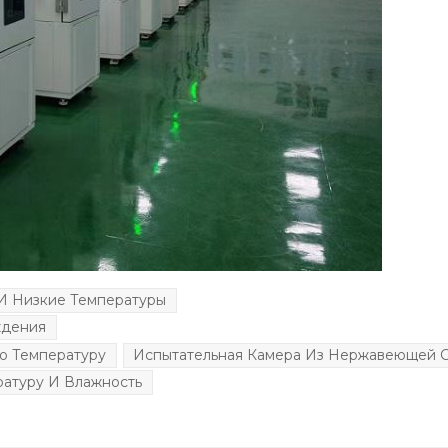
И Низкие Температуры
ждения
ю Температуру
Испытательная Камера Из Нержавеющей 
ратуру И Влажность