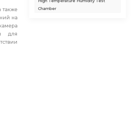
High Temperature Humidity Test
Chamber
 также
аний на
 камера
ы для
етствии