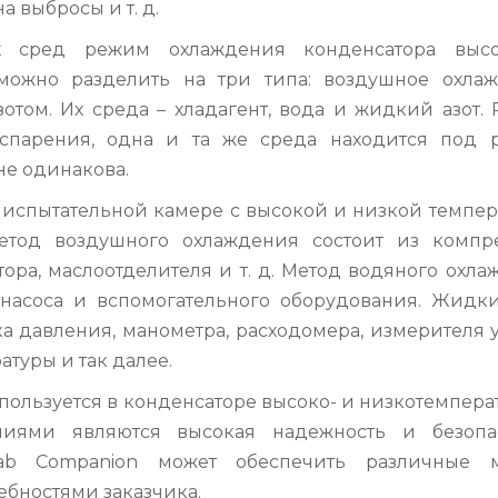
а выбросы и т. д.
х сред режим охлаждения конденсатора выс
можно разделить на три типа: воздушное охлаж
том. Их среда – хладагент, вода и жидкий азот. 
испарения, одна и та же среда находится под 
не одинакова.
 испытательной камере с высокой и низкой темпер
тод воздушного охлаждения состоит из компре
ора, маслоотделителя и т. д. Метод водяного охл
о насоса и вспомогательного оборудования. Жидки
ка давления, манометра, расходомера, измерителя 
туры и так далее.
спользуется в конденсаторе высоко- и низкотемпер
ниями являются высокая надежность и безопас
ab Companion может обеспечить различные 
ебностями заказчика.