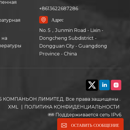
ленная
+8613622687286
Адрес
ратурная
No. 5，Junmin Road - Lixin -
Dongcheng Subdistrict -
 на
пературы
Dongguan City - Guangdong
Province - China
Б КОМПАНЬОН ЛИМИТЕД. Все права защищены .
XML
|
ПОЛИТИКА КОНФИДЕНЦИАЛЬНОСТИ
Поддерживается сеть IPv6
ОСТАВИТЬ СООБЩЕНИЕ