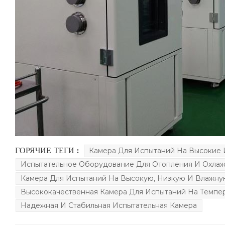
ГОРЯЧИЕ ТЕГИ :
Камера Для Испытаний На Высокие 
Испытательное Оборудование Для Отопления И Охла
Камера Для Испытаний На Высокую, Низкую И Влажну
Высококачественная Камера Для Испытаний На Темпе
Надежная И Стабильная Испытательная Камера