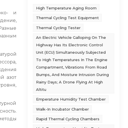
High Temperature Aging Room
око- и
Thermal Cycling Test Equipment
дение,
Thermal Cycling Tester
Разные
разным
An Electric Vehicle Galloping On The
Highway Has Its Electronic Control
Unit (ECU) Simultaneously Subjected
атурой
To High Temperatures In The Engine
ссора,
Compartment, Vibrations From Road
аждения
Bumps, And Moisture Intrusion During
й азот
Rainy Days; A Drone Flying At High
уровня,
Altitu
Emperature Humidity Test Chamber
атурной
Walk-In Incubator Chamber
ность.
методы
Rapid Thermal Cycling Chambers