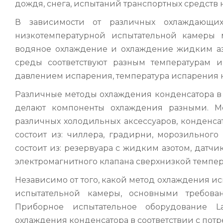
дождя, снега, испытаний транспортных средств н
В зависимости от различных охлаждающи
низкотемпературной испытательной камеры 
водяное охлаждение и охлаждение жидким азо
среды соответствуют разным температурам 
давлением испарения, температура испарения 
Различные методы охлаждения конденсатора в
делают компоненты охлаждения разными. Ме
различных холодильных аксессуаров, конденсат
состоит из: чиллера, градирни, морозильног
состоит из: резервуара с жидким азотом, датчи
электромагнитного клапана сверхнизкой темпера
Независимо от того, какой метод охлаждения и
испытательной камеры, основными требова
Приборное испытательное оборудование L
охлаждения конденсатора в соответствии с потр